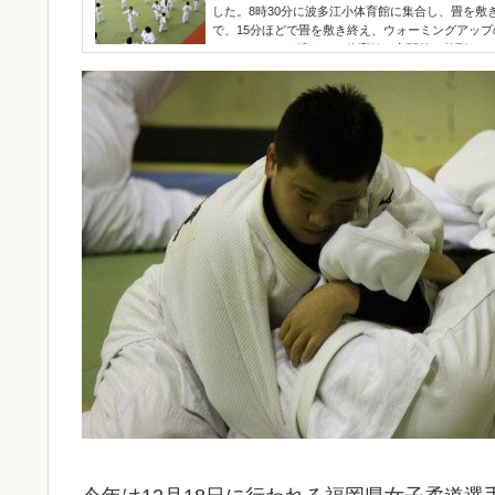
した。8時30分に波多江小体育館に集合し、畳を敷
で、15分ほどで畳を敷き終え、ウォーミングアッ
した。トイレを済ませ、体育館の玄関外に整列し、
に行きました。今年一年の安全祈願です。練習や試
にみんなでお参りをしました。再び体育館に戻って
古のスタートです。正月の間に...