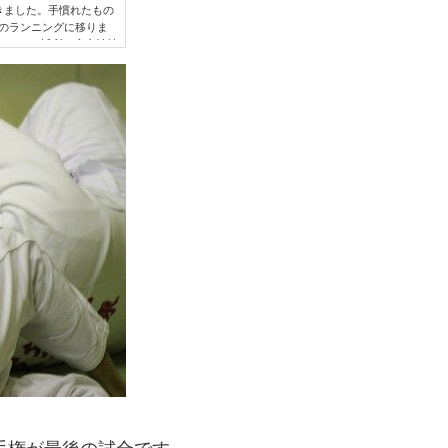
きました。手慣れたもの
プのランニングに移りま
みんなで近所の産宮神社
合で怪我などがないよう
きたのが10時頃。初稽