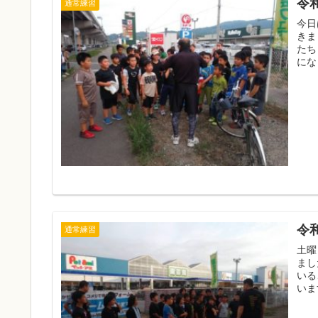
令和
通常練習
今日
きました。 完全に定着し
たちも楽し
にな
令和
通常練習
土曜
ました。 柔道ができない間、一
いることと思