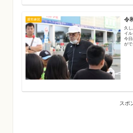
令
通常練習
久し
イル
今日
がで.
スポ