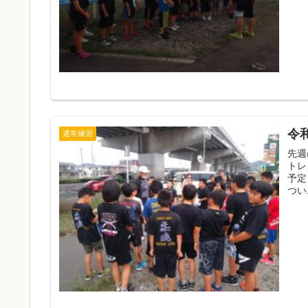
令和
通常練習
先週
トレ、2回
予定
つい.