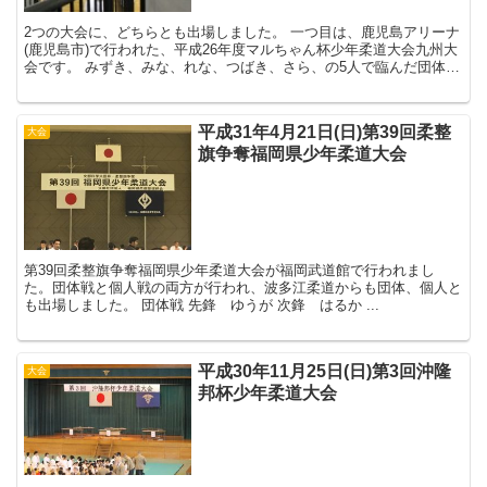
2つの大会に、どちらとも出場しました。 一つ目は、鹿児島アリーナ
(鹿児島市)で行われた、平成26年度マルちゃん杯少年柔道大会九州大
会です。 みずき、みな、れな、つばき、さら、の5人で臨んだ団体
戦。 結果は、1回戦、高田少年柔道...
平成31年4月21日(日)第39回柔整
大会
旗争奪福岡県少年柔道大会
第39回柔整旗争奪福岡県少年柔道大会が福岡武道館で行われまし
た。団体戦と個人戦の両方が行われ、波多江柔道からも団体、個人と
も出場しました。 団体戦 先鋒 ゆうが 次鋒 はるか ...
平成30年11月25日(日)第3回沖隆
大会
邦杯少年柔道大会