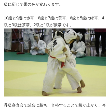
級に応じて帯の色が変わります。
10級と9級は赤帯、8級と7級は黄帯、6級と5級は緑帯、4
級と3級は茶帯、2級と1級が紫帯です。
昇級審査会で試合に勝ち、合格することで級が上がり、帯