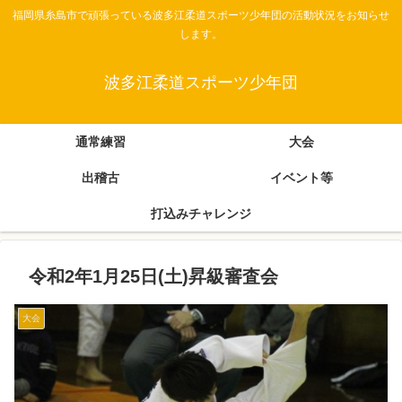
福岡県糸島市で頑張っている波多江柔道スポーツ少年団の活動状況をお知らせ
します。
波多江柔道スポーツ少年団
通常練習
大会
出稽古
イベント等
打込みチャレンジ
令和2年1月25日(土)昇級審査会
大会