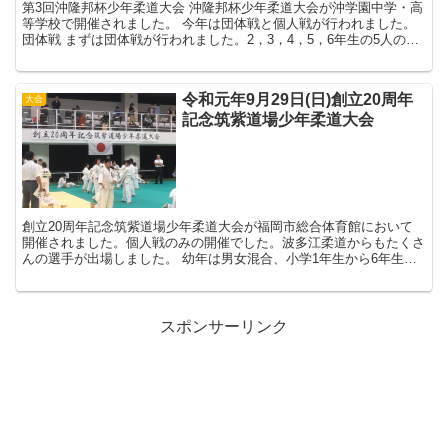
第3回沖隆邦杯少年柔道大会 沖隆邦杯少年柔道大会が沖学園中学・高
等学校で開催されました。 今年は団体戦と個人戦が行われました。
団体戦 まずは団体戦が行われました。2，3，4，5，6年生の5人のチ
ームの団体戦です。 先鋒 あり...
令和元年9月29日(日)創立20周年
大会
記念筑紫道場少年柔道大会
創立20周年記念筑紫道場少年柔道大会が福岡市総合体育館において
開催されました。個人戦のみの開催でした。波多江柔道からもたくさ
んの選手が出場しました。 幼年は男女混合、小学1年生から6年生ま
では男女別、中学生男子は学年...
スポンサーリンク