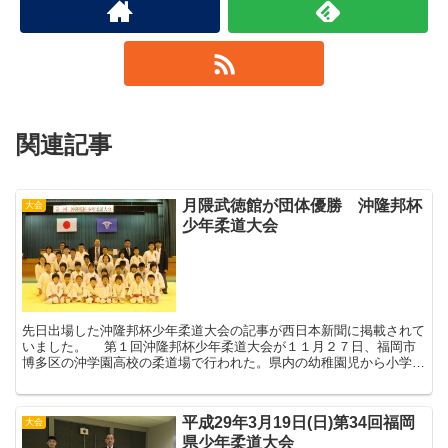
関連記事
月隈武徳館が団体優勝 沖隆邦杯
大会
少年柔道大会
先日出場した沖隆邦杯少年柔道大会の記事が西日本新聞に掲載されて
いました。 第１回沖隆邦杯少年柔道大会が１１月２７日、福岡市
博多区の沖学園高校の柔道場で行われた。県内の幼稚園児から小学６
年生までの男女５６５人が参加。試合は個人のトーナ...
平成29年3月19日(日)第34回福岡
大会
県少年柔道大会