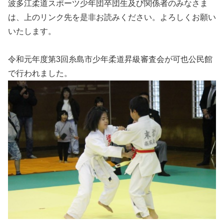
波多江柔道スポーツ少年団卒団生及び関係者のみなさま
で来年1月に40年を迎えることになります。これも当時か
ら保護者のみなさまや関係者のみなさまに支えられ、いま
は、上のリンク先を是非お読みください。よろしくお願い
まで継続することができたことに深く感謝申し上げます。
いたします。
さて、波多江柔道スポーツ少年団は、2020年2月9日に創立
40周年を記念して柔道大会を開催...
令和元年度第3回糸島市少年柔道昇級審査会が可也公民館
で行われました。