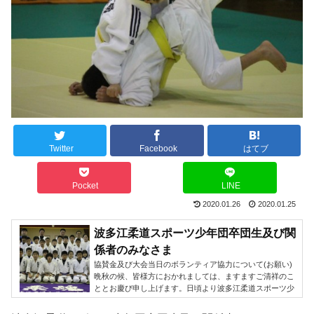
Twitter
Facebook
はてブ
Pocket
LINE
2020.01.26
2020.01.25
波多江柔道スポーツ少年団卒団生及び関
係者のみなさま
協賛金及び大会当日のボランティア協力について(お願い)
晩秋の候、皆様方におかれましては、ますますご清祥のこ
ととお慶び申し上げます。日頃より波多江柔道スポーツ少
年団の活動にご理解、ご協力を賜り、お礼申し上げます。
昭和56年1月に当スポーツ少年団が設立され、おかげさま