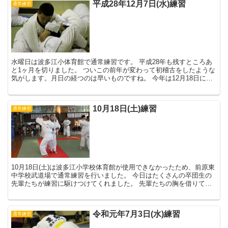
平成28年12月7日(水)練習
通常練習
水曜日は波多江小体育館で通常練習です。 平成28年も残すところあ
と1ヶ月を切りました。 ついこの前年が変わって初稽古をしたような
気がします。月日の経つのは早いものですね。 今年は12月18日に行
われる福岡県女子柔道選手権が...
10月18日(土)練習
通常練習
10月18日(土)は波多江小学校体育館が使用できなかったため、前原東
中学校武道場で通常練習を行いました。 今日はたくさんの卒団生の
先輩たちが練習に駆けつけてくれました。 先輩たちの胸を借りて、
普段以上に思いっきり練習することができま...
令和元年7月3日(水)練習
通常練習