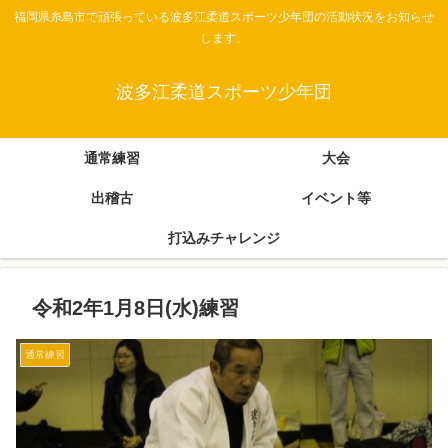
福岡県糸島市で頑張っている波多江柔道スポーツ少年団の活動状況をお知らせ
します。
波多江柔道スポーツ少年団
通常練習
大会
出稽古
イベント等
打込みチャレンジ
令和2年1月8日(水)練習
通常練習