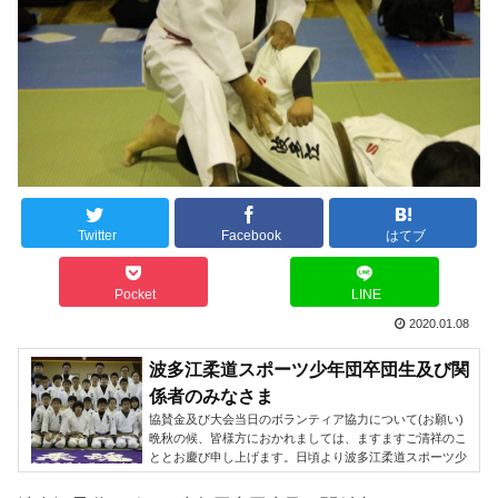
Twitter
Facebook
はてブ
Pocket
LINE
2020.01.08
波多江柔道スポーツ少年団卒団生及び関
係者のみなさま
協賛金及び大会当日のボランティア協力について(お願い)
晩秋の候、皆様方におかれましては、ますますご清祥のこ
ととお慶び申し上げます。日頃より波多江柔道スポーツ少
年団の活動にご理解、ご協力を賜り、お礼申し上げます。
昭和56年1月に当スポーツ少年団が設立され、おかげさま