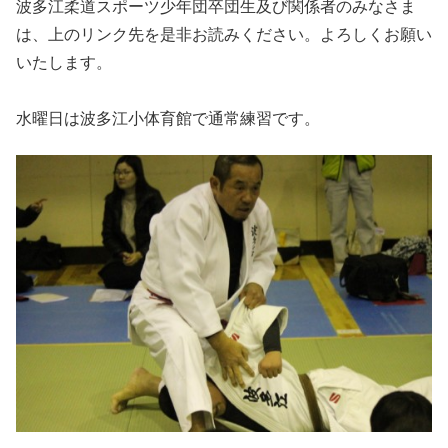
波多江柔道スポーツ少年団卒団生及び関係者のみなさま
で来年1月に40年を迎えることになります。これも当時か
ら保護者のみなさまや関係者のみなさまに支えられ、いま
は、上のリンク先を是非お読みください。よろしくお願い
まで継続することができたことに深く感謝申し上げます。
いたします。
さて、波多江柔道スポーツ少年団は、2020年2月9日に創立
40周年を記念して柔道大会を開催...
水曜日は波多江小体育館で通常練習です。