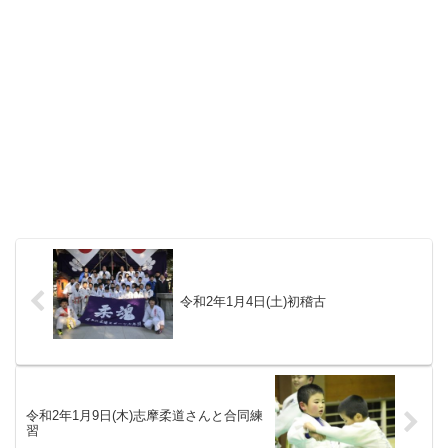
令和2年1月4日(土)初稽古
令和2年1月9日(木)志摩柔道さんと合同練
習