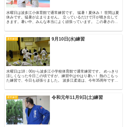
水曜日は波多江小体育館で通常練習です。 猛暑！夏休み！ 世間は夏
休みです。猛暑が止まりません。 立っているだけで汗が噴き出して
きます。暑い中、みんな本当によく頑張っています。 この暑さの中
で練習をしていると、思わずフラッとし...
9月10日(水)練習
通常練習
水曜日は18：00から波多江小学校体育館で通常練習です。 めっきり
涼しくなった今日この頃ですが、練習中はやはり暑い！ 熱のこもっ
た練習で、今日も頑張りました。 波多江柔道は、今年35周年です。
12月14日に...
令和元年11月9日(土)練習
通常練習