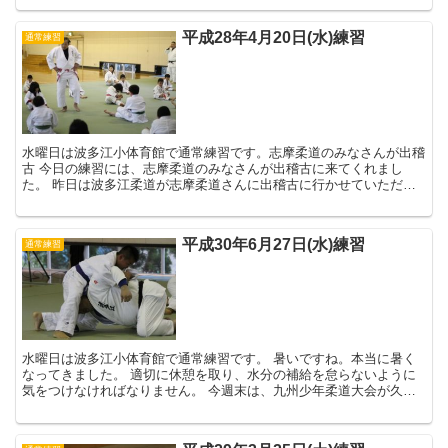
平成28年4月20日(水)練習
通常練習
水曜日は波多江小体育館で通常練習です。志摩柔道のみなさんが出稽
古 今日の練習には、志摩柔道のみなさんが出稽古に来てくれまし
た。 昨日は波多江柔道が志摩柔道さんに出稽古に行かせていただき
ました。 お互いに切磋琢磨しながら強くなっ...
平成30年6月27日(水)練習
通常練習
水曜日は波多江小体育館で通常練習です。 暑いですね。本当に暑く
なってきました。 適切に休憩を取り、水分の補給を怠らないように
気をつけなければなりません。 今週末は、九州少年柔道大会が久留
米市で開催されます。波多江柔道から、中部...