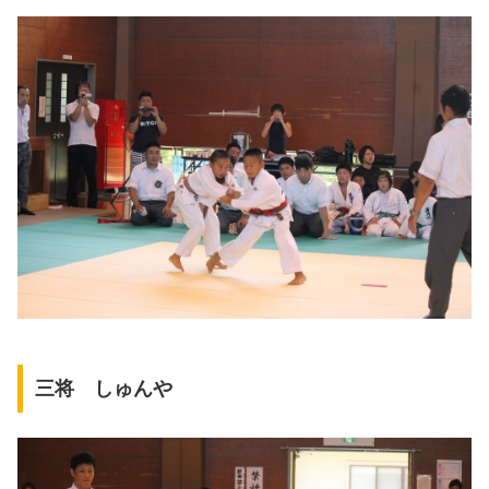
三将 しゅんや