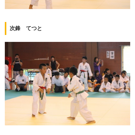
次鋒 てつと