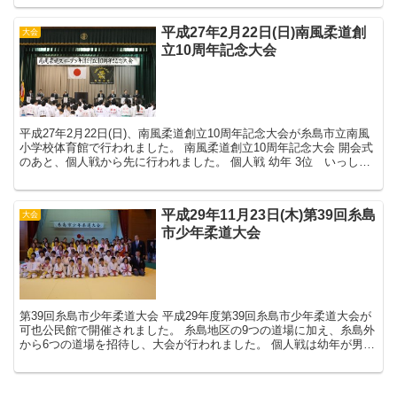
平成27年2月22日(日)南風柔道創
大会
立10周年記念大会
平成27年2月22日(日)、南風柔道創立10周年記念大会が糸島市立南風
小学校体育館で行われました。 南風柔道創立10周年記念大会 開会式
のあと、個人戦から先に行われました。 個人戦 幼年 3位 いっし、
はるか 1年生男子...
平成29年11月23日(木)第39回糸島
大会
市少年柔道大会
第39回糸島市少年柔道大会 平成29年度第39回糸島市少年柔道大会が
可也公民館で開催されました。 糸島地区の9つの道場に加え、糸島外
から6つの道場を招待し、大会が行われました。 個人戦は幼年が男女
混合、小学生は各学年男女別で行...