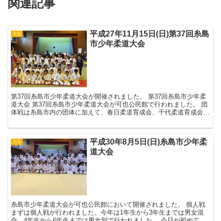
関連記事
平成27年11月15日(日)第37回糸島
大会
市少年柔道大会
第37回糸島市少年柔道大会が開催されました。 第37回糸島市少年柔
道大会 第37回糸島市少年柔道大会が可也公民館で行われました。 団
体戦は糸島市内の団体に加えて、春日柔道育成会、千代柔道育成会、
西福岡柔道クラブ、百道少年柔道クラブ...
平成30年8月5日(日)糸島市少年柔
大会
道大会
糸島市少年柔道大会が可也公民館において開催されました。 個人戦
まずは個人戦が行われました。今年は1年生から3年生までは男女混
合、4年生から6年生までは男女別で行われました。 今日が初めての