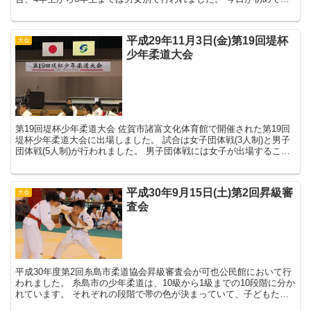
試合という子がいました。デビュー...
平成29年11月3日(金)第19回堤杯
大会
少年柔道大会
第19回堤杯少年柔道大会 佐賀市諸富文化体育館で開催された第19回
堤杯少年柔道大会に出場しました。 試合は女子団体戦(3人制)と男子
団体戦(5人制)が行われました。 男子団体戦には女子が出場すること
が可能です。 女子団体戦 先...
平成30年9月15日(土)第2回昇級審
大会
査会
平成30年度第2回糸島市柔道協会昇級審査会が可也公民館において行
われました。 糸島市の少年柔道は、10級から1級までの10段階に分か
れています。 それぞれの段階で帯の色が決まっていて、子どもたち
にとっては帯の色を変えることが大きなモ...