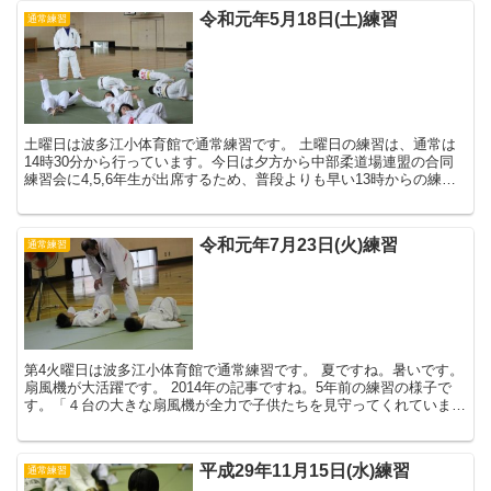
令和元年5月18日(土)練習
通常練習
土曜日は波多江小体育館で通常練習です。 土曜日の練習は、通常は
14時30分から行っています。今日は夕方から中部柔道場連盟の合同
練習会に4,5,6年生が出席するため、普段よりも早い13時からの練習
でした。 暑くな...
令和元年7月23日(火)練習
通常練習
第4火曜日は波多江小体育館で通常練習です。 夏ですね。暑いです。
扇風機が大活躍です。 2014年の記事ですね。5年前の練習の様子で
す。「４台の大きな扇風機が全力で子供たちを見守ってくれています
」と...
平成29年11月15日(水)練習
通常練習