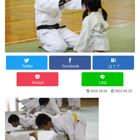
Twitter
Facebook
はてブ
Pocket
LINE
2016.10.02
2015.05.23