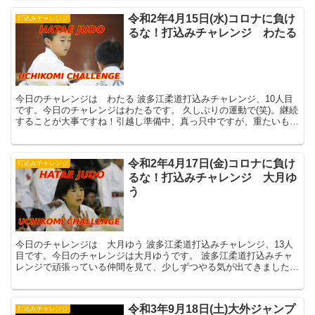
令和2年4月15日(水)コロナに負け
打込みチャレンジ
るな！打込みチャレンジ わたる
今日のチャレンジは わたる 波多江柔道打込みチャレンジ、10人目
です。今日のチャレンジはわたるです。 久しぶりの運動で(笑)。継続
することが大事ですね！引越し準備中、真っ只中ですが、重たいもの
を持ちなが...
令和2年4月17日(金)コロナに負け
打込みチャレンジ
るな！打込みチャレンジ 大月ゆ
う
今日のチャレンジは 大月ゆう 波多江柔道打込みチャレンジ、13人
目です。今日のチャレンジは大月ゆうです。 波多江柔道打込みチャ
レンジで頑張っている仲間を見て、少しずつやる気が出てきました。
でも、やっぱり...
令和3年9月18日(土)大外ジャンプ
打込みチャレンジ