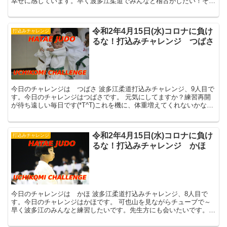
幸せに感じています。早く波多江柔道でみんなと稽古がしたい！その
日まで頑張りま...
令和2年4月15日(水)コロナに負け
打込みチャレンジ
るな！打込みチャレンジ つばさ
今日のチャレンジは つばさ 波多江柔道打込みチャレンジ、9人目で
す。今日のチャレンジはつばさです。 元気にしてますか？練習再開
が待ち遠しい毎日です(*T^T)これを機に、体重増えてくれないかな！
と。実家...
令和2年4月15日(水)コロナに負け
打込みチャレンジ
るな！打込みチャレンジ かほ
今日のチャレンジは かほ 波多江柔道打込みチャレンジ、8人目で
す。今日のチャレンジはかほです。 可也山を見ながらチューブで～
早く波多江のみんなと練習したいです。先生方にも会いたいです。
刺激を受...