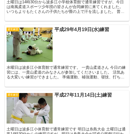
土曜日は14時30分から波多江小学校体育館で通常練習ですが、今日
は南風柔道スポーツ少年団の皆さんが合同練習に来てくれました。
いつもよりもたくさんの子供たちが畳の上で汗を流しました。 普段
の練習では、いつもやっている相手なの...
平成29年4月19日(水)練習
通常練習
水曜日は波多江小体育館で通常練習です。 一貴山柔道さん 今日の練
習には、一貴山柔道のみなさんが参加してくださいました。 活気あ
る大変いい練習ができました。 準備運動、補強運動、寝技、打ち込
み、乱取り、投げ込みと、普段と同じ練...
平成27年11月14日(土)練習
通常練習
土曜日は波多江小体育館で通常練習です 明日は糸島大会 土曜日は通
常14時30分からの練習ですが、明日は糸島大会が可也公民館で行わ