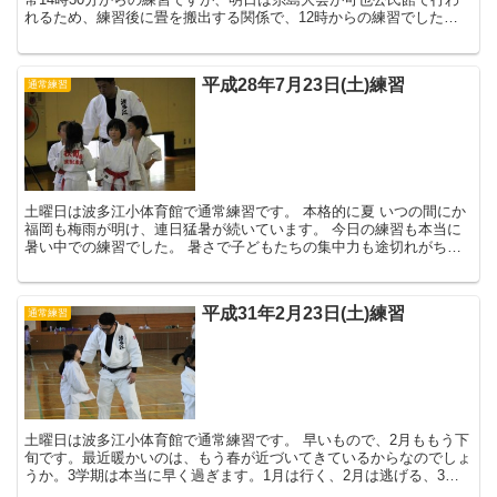
れるため、練習後に畳を搬出する関係で、12時からの練習でした。
秋の糸島大会は、5人制...
平成28年7月23日(土)練習
通常練習
土曜日は波多江小体育館で通常練習です。 本格的に夏 いつの間にか
福岡も梅雨が明け、連日猛暑が続いています。 今日の練習も本当に
暑い中での練習でした。 暑さで子どもたちの集中力も途切れがち。
特に低学年の子どもたちはなかなか集中...
平成31年2月23日(土)練習
通常練習
土曜日は波多江小体育館で通常練習です。 早いもので、2月ももう下
旬です。最近暖かいのは、もう春が近づいてきているからなのでしょ
うか。3学期は本当に早く過ぎます。1月は行く、2月は逃げる、3月
は去る。日々を大切に過ごしましょう...