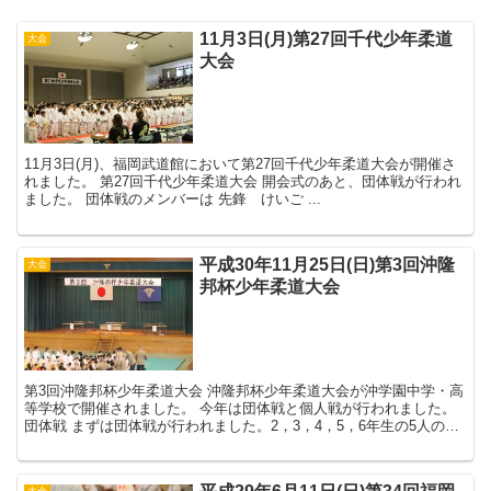
11月3日(月)第27回千代少年柔道
大会
大会
11月3日(月)、福岡武道館において第27回千代少年柔道大会が開催さ
れました。 第27回千代少年柔道大会 開会式のあと、団体戦が行われ
ました。 団体戦のメンバーは 先鋒 けいご ...
平成30年11月25日(日)第3回沖隆
大会
邦杯少年柔道大会
第3回沖隆邦杯少年柔道大会 沖隆邦杯少年柔道大会が沖学園中学・高
等学校で開催されました。 今年は団体戦と個人戦が行われました。
団体戦 まずは団体戦が行われました。2，3，4，5，6年生の5人のチ
ームの団体戦です。 先鋒 あり...
大会