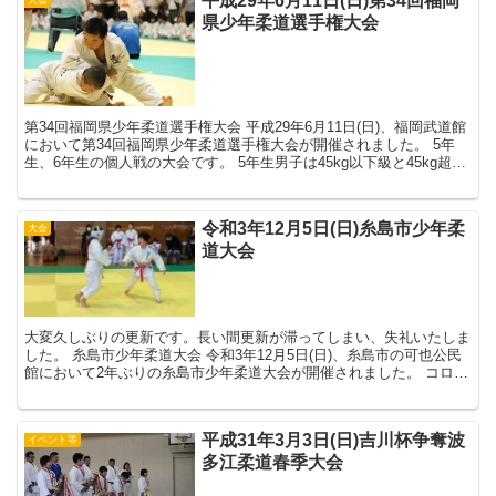
平成29年6月11日(日)第34回福岡
県少年柔道選手権大会
第34回福岡県少年柔道選手権大会 平成29年6月11日(日)、福岡武道館
において第34回福岡県少年柔道選手権大会が開催されました。 5年
生、6年生の個人戦の大会です。 5年生男子は45kg以下級と45kg超
級、女子は40kg以下級...
令和3年12月5日(日)糸島市少年柔
大会
道大会
大変久しぶりの更新です。長い間更新が滞ってしまい、失礼いたしま
した。 糸島市少年柔道大会 令和3年12月5日(日)、糸島市の可也公民
館において2年ぶりの糸島市少年柔道大会が開催されました。 コロナ
禍において、試合はおろか、...
平成31年3月3日(日)吉川杯争奪波
イベント等
多江柔道春季大会