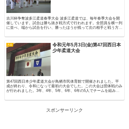
吉川杯争奪波多江柔道春季大会 波多江柔道では、毎年春季大会を開
催しています。試合は勝ち抜き戦方式で行われます。全団員を横一列
に並べ、端から試合を行い、勝ったほうが残って次の相手と戦う方式
です。引き分けは両者ともに下がり、次の二人...
令和元年5月3日(金)第47回西日本
大会
少年柔道大会
第47回西日本少年柔道大会が鳥栖市民体育館で開催されました。平
成が終わり、令和になって最初の大会でした。この大会は団体戦のみ
が行われました。3年、4年、5年、6年、6年の5人でチームを組み、
試合に臨みます。波多江柔道からはAチーム...
スポンサーリンク