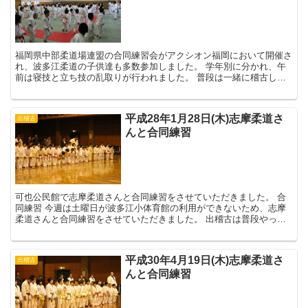
福岡県中部柔道場連盟の合同練習会がアクシオン福岡において開催さ
れ、波多江柔道の子供達も多数参加しました。 学年別に分かれ、午
前は寝技と立ち技の乱取りが行われました。 普段は一緒に稽古しな
い相手との練習です。自分の...
平成28年1月28日(木)志摩柔道さ
出稽古
んと合同練習
可也公民館で志摩柔道さんと合同練習をさせていただきました。 合
同練習 今週は土曜日が波多江小体育館の利用ができないため、志摩
柔道さんと合同練習をさせていただきました。 出稽古は普段やって
いる相手と違うメンバーと練習ができま...
平成30年4月19日(木)志摩柔道さ
出稽古
んと合同練習