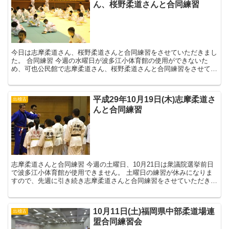
ん、桜野柔道さんと合同練習
今日は志摩柔道さん、桜野柔道さんと合同練習をさせていただきまし
た。 合同練習 今週の水曜日が波多江小体育館の使用ができないた
め、可也公民館で志摩柔道さん、桜野柔道さんと合同練習をさせてい
ただきました。 出稽古は普段練習しない相手とたっ...
平成29年10月19日(木)志摩柔道さ
出稽古
んと合同練習
志摩柔道さんと合同練習 今週の土曜日、10月21日は衆議院選挙前日
で波多江小体育館が使用できません。 土曜日の練習が休みになりま
すので、先週に引き続き志摩柔道さんと合同練習をさせていただきま
した。 志摩柔道の選手を積極的につか...
10月11日(土)福岡県中部柔道場連
出稽古
盟合同練習会