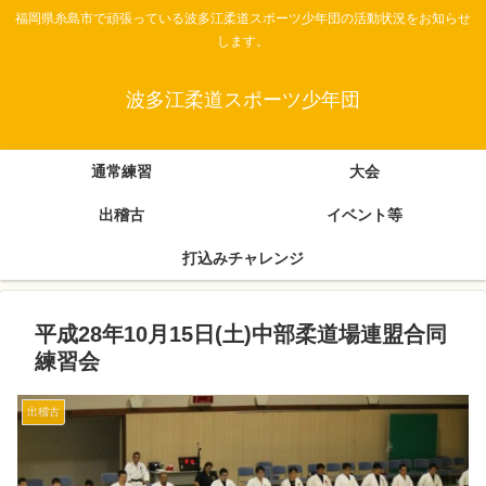
福岡県糸島市で頑張っている波多江柔道スポーツ少年団の活動状況をお知らせ
します。
波多江柔道スポーツ少年団
通常練習
大会
出稽古
イベント等
打込みチャレンジ
平成28年10月15日(土)中部柔道場連盟合同
練習会
出稽古