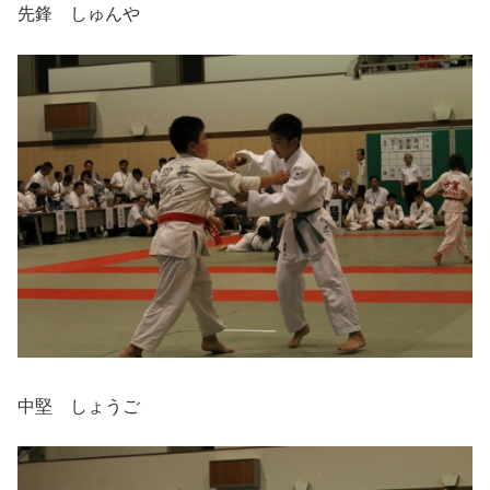
先鋒 しゅんや
中堅 しょうご