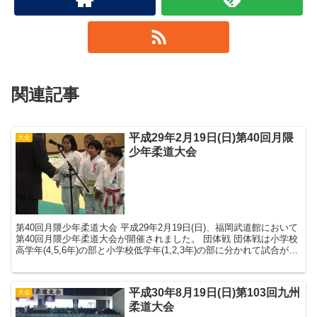
関連記事
平成29年2月19日(日)第40回月隈
大会
少年柔道大会
第40回月隈少年柔道大会 平成29年2月19日(日)、福岡武道館において
第40回月隈少年柔道大会が開催されました。 団体戦 団体戦は小学校
高学年(4,5,6年)の部と小学校低学年(1,2,3年)の部に分かれて試合が行
われました。 ...
平成30年8月19日(日)第103回九州
大会
柔道大会