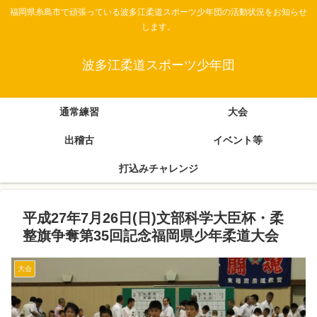
福岡県糸島市で頑張っている波多江柔道スポーツ少年団の活動状況をお知らせ
します。
波多江柔道スポーツ少年団
通常練習
大会
出稽古
イベント等
打込みチャレンジ
平成27年7月26日(日)文部科学大臣杯・柔
整旗争奪第35回記念福岡県少年柔道大会
大会