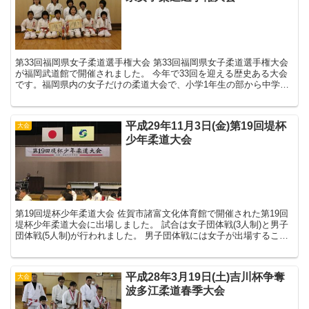
第33回福岡県女子柔道選手権大会 第33回福岡県女子柔道選手権大会
が福岡武道館で開催されました。 今年で33回を迎える歴史ある大会
です。福岡県内の女子だけの柔道大会で、小学1年生の部から中学
生、高校生、一般の部まで行われます。 ...
平成29年11月3日(金)第19回堤杯
大会
少年柔道大会
第19回堤杯少年柔道大会 佐賀市諸富文化体育館で開催された第19回
堤杯少年柔道大会に出場しました。 試合は女子団体戦(3人制)と男子
団体戦(5人制)が行われました。 男子団体戦には女子が出場すること
が可能です。 女子団体戦 先...
平成28年3月19日(土)吉川杯争奪
大会
波多江柔道春季大会