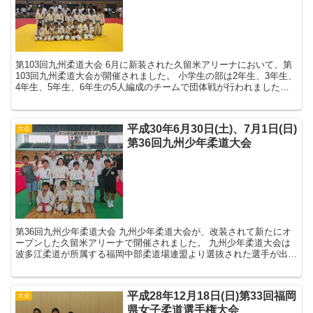
第103回九州柔道大会 6月に新装された久留米アリーナにおいて、第
103回九州柔道大会が開催されました。 小学生の部は2年生、3年生、
4年生、5年生、6年生の5人編成のチームで団体戦が行われました。
波多江柔道からはA、Bの2チー...
平成30年6月30日(土)、7月1日(日)
大会
第36回九州少年柔道大会
第36回九州少年柔道大会 九州少年柔道大会が、改装されて新たにオ
ープンした久留米アリーナで開催されました。 九州少年柔道大会は
波多江柔道が所属する福岡中部柔道場連盟より選抜された選手が出場
し、福岡県の他地区や他県の代表と九州ナンバー...
平成28年12月18日(日)第33回福岡
大会
県女子柔道選手権大会