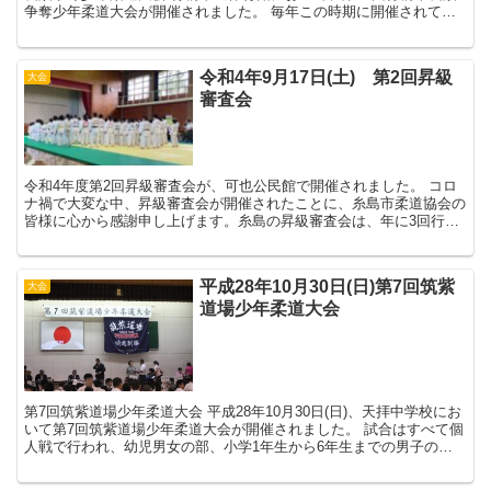
争奪少年柔道大会が開催されました。 毎年この時期に開催されてい
る大会です。 6月29日...
令和4年9月17日(土) 第2回昇級
大会
審査会
令和4年度第2回昇級審査会が、可也公民館で開催されました。 コロ
ナ禍で大変な中、昇級審査会が開催されたことに、糸島市柔道協会の
皆様に心から感謝申し上げます。糸島の昇級審査会は、年に3回行わ
れます。4月、9月、1月の3回です。...
平成28年10月30日(日)第7回筑紫
大会
道場少年柔道大会
第7回筑紫道場少年柔道大会 平成28年10月30日(日)、天拝中学校にお
いて第7回筑紫道場少年柔道大会が開催されました。 試合はすべて個
人戦で行われ、幼児男女の部、小学1年生から6年生までの男子の
部、女子の部。 それと、中...