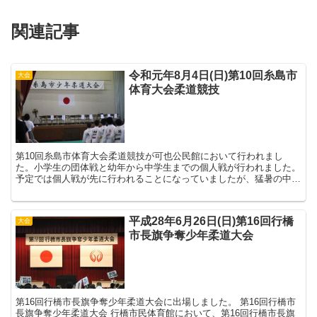
関連記事
令和元年8月4日(日)第10回糸島市
大会
体育大会柔道競技
第10回糸島市体育大会柔道競技が可也公民館において行われまし
た。小学生の団体戦と幼年から中学生までの個人戦が行われました。
予定では個人戦が先に行われることになっていましたが、猛暑の中で
の実施で、選手の体調面も考え、団体戦から先に行...
平成28年6月26日(日)第16回行橋
大会
市長旗争奪少年柔道大会
第16回行橋市長旗争奪少年柔道大会に出場しました。 第16回行橋市
長旗争奪少年柔道大会 行橋市民体育館において、第16回行橋市長旗