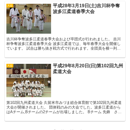
平成28年3月19日(土)吉川杯争奪
大会
波多江柔道春季大会
吉川杯争奪波多江柔道春季大会および卒団式が行われました。 吉川
杯争奪波多江柔道春季大会 波多江柔道では、毎年春季大会を開催し
ています。 試合は勝ち抜き戦方式で行われます。全団員を横一列に
並べ、端から試合を行い、勝ったほうが残って次の相...
平成29年8月20日(日)第102回九州
大会
柔道大会
第102回九州柔道大会 久留米市みづま総合体育館で第102回九州柔道
大会が開催されました。 団体戦のみの大会でした。波多江柔道から
はAチーム,Bチームの2チームが出場しました。 Bチーム 先鋒 さん
しろう 次鋒 たい...