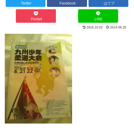
Twitter
Facebook
はてブ
Pocket
LINE
2016.10.02
2014.06.25