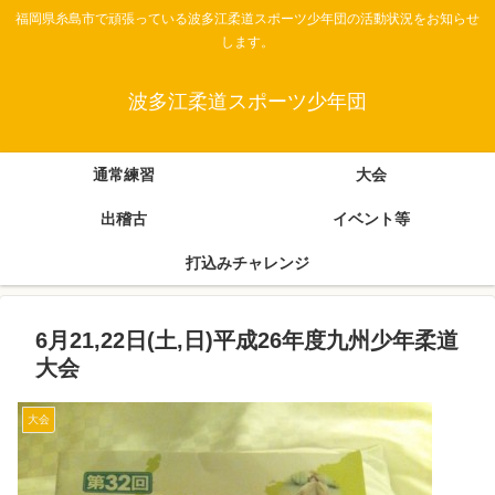
福岡県糸島市で頑張っている波多江柔道スポーツ少年団の活動状況をお知らせ
します。
波多江柔道スポーツ少年団
通常練習
大会
出稽古
イベント等
打込みチャレンジ
6月21,22日(土,日)平成26年度九州少年柔道
大会
大会